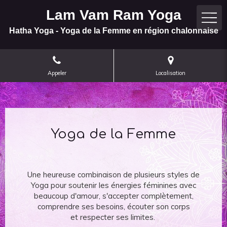
Lam Vam Ram Yoga
Hatha Yoga - Yoga de la Femme en région chalonnaise
Appeler
Localisation
Massage de tradition
Yoga de la Femme
Hatha Yoga
indienne à domicile
Une pratique douce des postures de Yoga classique,
Une heureuse combinaison de plusieurs styles de
Yoga pour soutenir les énergies féminines avec
dans la bienveillance et l'écoute, des exercices
Massage du dos, des bras, des mains, des pieds et
respiratoires libérateurs, de la relaxation et de la
beaucoup d'amour, s'accepter complètement,
du visage avec des huiles chaudes, pour une détente
méditation, pour retrouver un espace de paix et de
comprendre ses besoins, écouter son corps
complète du corps et du mental. Pour les femmes
et respecter ses limites.
joie en soi.
uniquement.