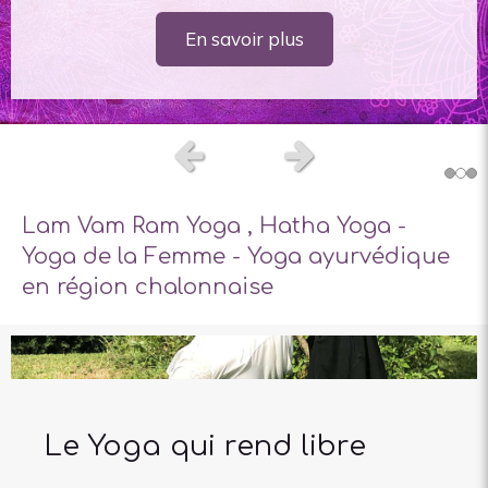
En savoir plus
En savoir plus
En savoir plus
Slide précédent
Slide suivant
Lam Vam Ram Yoga , Hatha Yoga -
Yoga de la Femme - Yoga ayurvédique
en région chalonnaise
Le Yoga qui rend libre